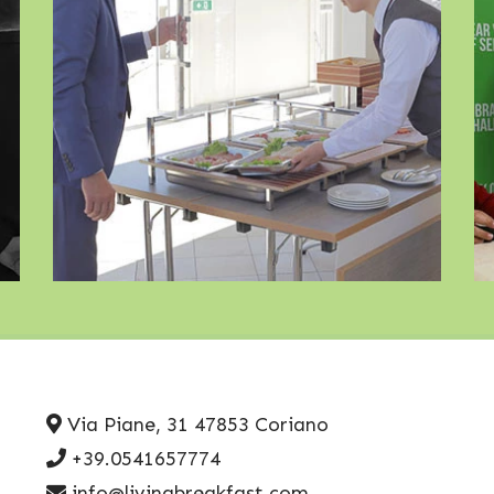
Via Piane, 31
47853 Coriano
+39.0541657774
info@livingbreakfast.com